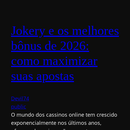
Jokery e os melhores
bônus de 2026:
como maximizar
suas apostas
Devil74
public
O mundo dos cassinos online tem crescido
exponencialmente nos últimos anos,