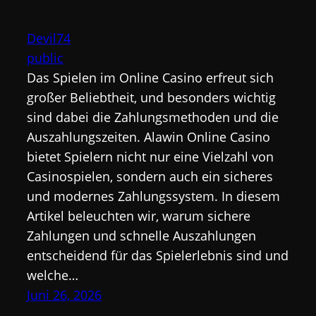
Devil74
public
Das Spielen im Online Casino erfreut sich
großer Beliebtheit, und besonders wichtig
sind dabei die Zahlungsmethoden und die
Auszahlungszeiten. Alawin Online Casino
bietet Spielern nicht nur eine Vielzahl von
Casinospielen, sondern auch ein sicheres
und modernes Zahlungssystem. In diesem
Artikel beleuchten wir, warum sichere
Zahlungen und schnelle Auszahlungen
entscheidend für das Spielerlebnis sind und
welche…
Juni 26, 2026