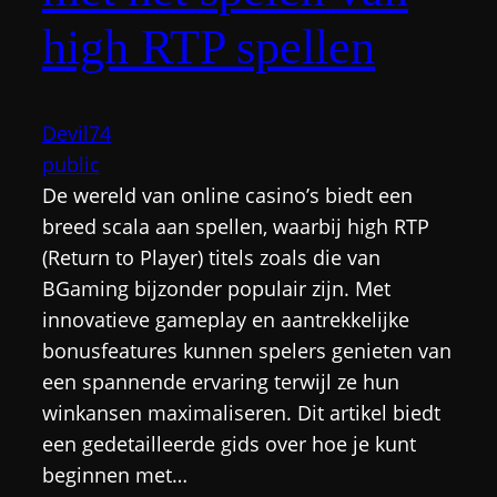
high RTP spellen
Devil74
public
De wereld van online casino’s biedt een
breed scala aan spellen, waarbij high RTP
(Return to Player) titels zoals die van
BGaming bijzonder populair zijn. Met
innovatieve gameplay en aantrekkelijke
bonusfeatures kunnen spelers genieten van
een spannende ervaring terwijl ze hun
winkansen maximaliseren. Dit artikel biedt
een gedetailleerde gids over hoe je kunt
beginnen met…