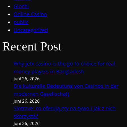
Giochi
Online Casino
public
Uncategorized
Recent Post
Why jetx casino is the go-to choice for real
money players in Bangladesh
Juni 26, 2026
Die kulturelle Bedeutung von Casinos in der
modernen Gesellschaft
Juni 26, 2026
Slotrave: co oferują gry na żywo i jak z nich
skorzystać
Juni 26, 2026