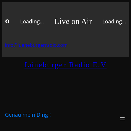
Zum
Inhalt
Live on Air
Loading…
Loading…
springen
FACEBOOK
info@lueneburgerradio.com
Lüneburger Radio E.V
Genau mein Ding !