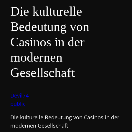
Die kulturelle
Bedeutung von
Casinos in der
modernen
Gesellschaft
Devil74
public
Die kulturelle Bedeutung von Casinos in der
modernen Gesellschaft