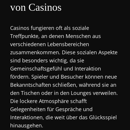
von Casinos
Casinos fungieren oft als soziale
Treffpunkte, an denen Menschen aus
verschiedenen Lebensbereichen
zusammenkommen. Diese sozialen Aspekte
sind besonders wichtig, da sie
Gemeinschaftsgefühl und Interaktion
fördern. Spieler und Besucher können neue
Bekanntschaften schließen, während sie an
den Tischen oder in den Lounges verweilen.
Die lockere Atmosphäre schafft
Gelegenheiten für Gespräche und
Interaktionen, die weit über das Glücksspiel
hinausgehen.