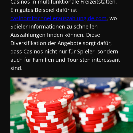
Casinos in multifunktionale Freizeitstätten.
Ein gutes Beispiel dafür ist
casinomitschnellerauszahlung.de.com
, wo
Spieler Informationen zu schnellen
Auszahlungen finden können. Diese
Diversifikation der Angebote sorgt dafür,
dass Casinos nicht nur für Spieler, sondern
auch für Familien und Touristen interessant
sind.