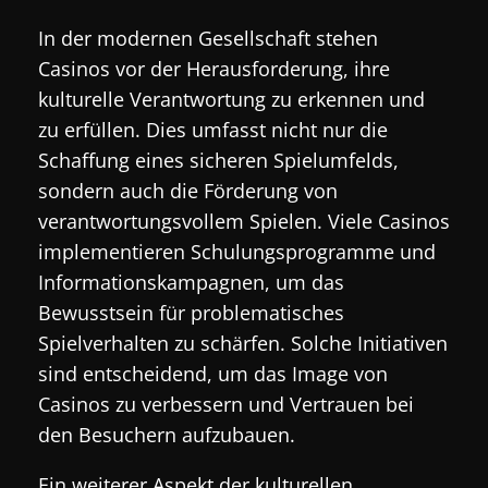
In der modernen Gesellschaft stehen
Casinos vor der Herausforderung, ihre
kulturelle Verantwortung zu erkennen und
zu erfüllen. Dies umfasst nicht nur die
Schaffung eines sicheren Spielumfelds,
sondern auch die Förderung von
verantwortungsvollem Spielen. Viele Casinos
implementieren Schulungsprogramme und
Informationskampagnen, um das
Bewusstsein für problematisches
Spielverhalten zu schärfen. Solche Initiativen
sind entscheidend, um das Image von
Casinos zu verbessern und Vertrauen bei
den Besuchern aufzubauen.
Ein weiterer Aspekt der kulturellen