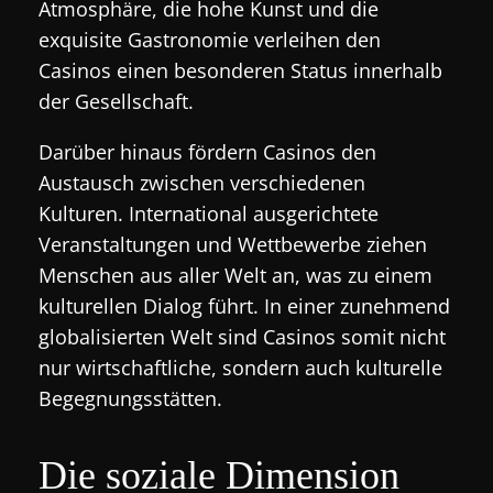
Atmosphäre, die hohe Kunst und die
exquisite Gastronomie verleihen den
Casinos einen besonderen Status innerhalb
der Gesellschaft.
Darüber hinaus fördern Casinos den
Austausch zwischen verschiedenen
Kulturen. International ausgerichtete
Veranstaltungen und Wettbewerbe ziehen
Menschen aus aller Welt an, was zu einem
kulturellen Dialog führt. In einer zunehmend
globalisierten Welt sind Casinos somit nicht
nur wirtschaftliche, sondern auch kulturelle
Begegnungsstätten.
Die soziale Dimension