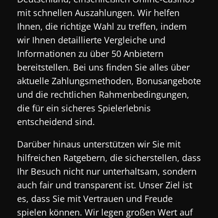
mit schnellen Auszahlungen. Wir helfen
Ihnen, die richtige Wahl zu treffen, indem
wir Ihnen detaillierte Vergleiche und
Informationen zu über 50 Anbietern
bereitstellen. Bei uns finden Sie alles über
aktuelle Zahlungsmethoden, Bonusangebote
und die rechtlichen Rahmenbedingungen,
die für ein sicheres Spielerlebnis
entscheidend sind.
Darüber hinaus unterstützen wir Sie mit
hilfreichen Ratgebern, die sicherstellen, dass
Ihr Besuch nicht nur unterhaltsam, sondern
auch fair und transparent ist. Unser Ziel ist
es, dass Sie mit Vertrauen und Freude
spielen können. Wir legen großen Wert auf