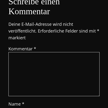
Schreibe einen
Kommentar
Deine E-Mail-Adresse wird nicht
veröffentlicht.
Erforderliche Felder sind mit
*
markiert
Kommentar
*
Name
*