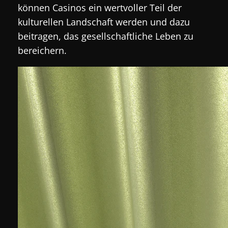
können Casinos ein wertvoller Teil der
kulturellen Landschaft werden und dazu
beitragen, das gesellschaftliche Leben zu
bereichern.