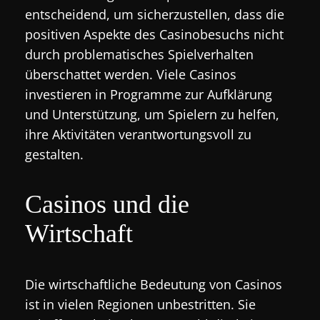
entscheidend, um sicherzustellen, dass die
positiven Aspekte des Casinobesuchs nicht
durch problematisches Spielverhalten
überschattet werden. Viele Casinos
investieren in Programme zur Aufklärung
und Unterstützung, um Spielern zu helfen,
ihre Aktivitäten verantwortungsvoll zu
gestalten.
Casinos und die
Wirtschaft
Die wirtschaftliche Bedeutung von Casinos
ist in vielen Regionen unbestritten. Sie