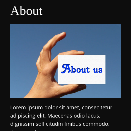
About
Lorem ipsum dolor sit amet, consec tetur
adipiscing elit. Maecenas odio lacus,
dignissim sollicitudin finibus commodo,