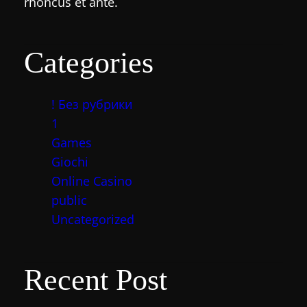
rhoncus et ante.
Categories
! Без рубрики
1
Games
Giochi
Online Casino
public
Uncategorized
Recent Post