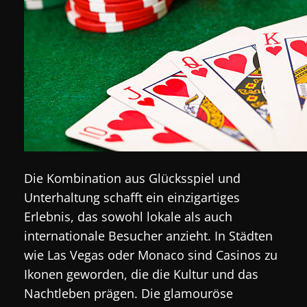
Die Kombination aus Glücksspiel und
Unterhaltung schafft ein einzigartiges
Erlebnis, das sowohl lokale als auch
internationale Besucher anzieht. In Städten
wie Las Vegas oder Monaco sind Casinos zu
Ikonen geworden, die die Kultur und das
Nachtleben prägen. Die glamouröse