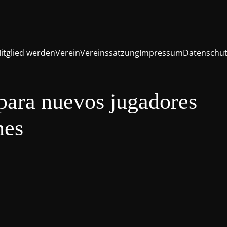
itglied werden
Verein
Vereinssatzung
Impressum
Datenschu
para nuevos jugadores
nes