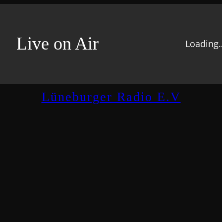
Live on Air
Loading
Lüneburger Radio E.V