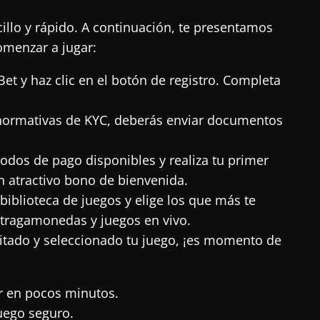
cillo y rápido. A continuación, te presentamos
omenzar a jugar:
Bet y haz clic en el botón de registro. Completa
normativas de KYC, deberás enviar documentos
dos de pago disponibles y realiza tu primer
 atractivo bono de bienvenida.
iblioteca de juegos y elige los que más te
 tragamonedas y juegos en vivo.
tado y seleccionado tu juego, ¡es momento de
ar en pocos minutos.
juego seguro.