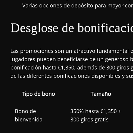
Varias opciones de depósito para mayor c
Desglose de bonificaci
Las promociones son un atractivo fundamental en
jugadores pueden beneficiarse de un generoso 
bonificación hasta €1,350, además de 300 giros g
de las diferentes bonificaciones disponibles y sus
Tipo de bono
Tamaño
Bono de
350% hasta €1,350 +
bienvenida
300 giros gratis