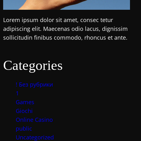
Lorem ipsum dolor sit amet, consec tetur
adipiscing elit. Maecenas odio lacus, dignissim
sollicitudin finibus commodo, rhoncus et ante.
Categories
! Без рубрики
1
Games
Giochi
Online Casino
public
Uncategorized