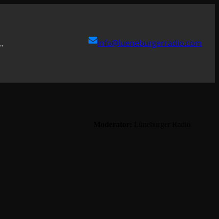
…
info@lueneburgerradio.com