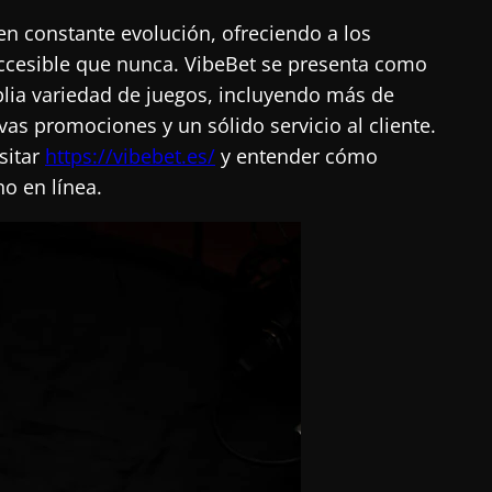
en constante evolución, ofreciendo a los
ccesible que nunca. VibeBet se presenta como
ia variedad de juegos, incluyendo más de
vas promociones y un sólido servicio al cliente.
sitar
https://vibebet.es/
y entender cómo
o en línea.