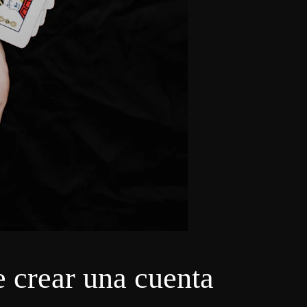
e crear una cuenta