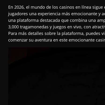
En 2026, el mundo de los casinos en línea sigue 
jugadores una experiencia más emocionante y a
una plataforma destacada que combina una ampl
3,000 tragamonedas y juegos en vivo, con atracti
Para más detalles sobre la plataforma, puedes vi
comenzar su aventura en este emocionante casin