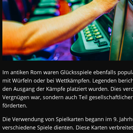
Im antiken Rom waren Glücksspiele ebenfalls populä
mit Würfeln oder bei Wettkämpfen. Legenden beric
den Ausgang der Kämpfe platziert wurden. Dies verdeu
Vergnügen war, sondern auch Teil gesellschaftlicher
förderten.
Die Verwendung von Spielkarten begann im 9. Jahrhu
verschiedene Spiele dienten. Diese Karten verbreit