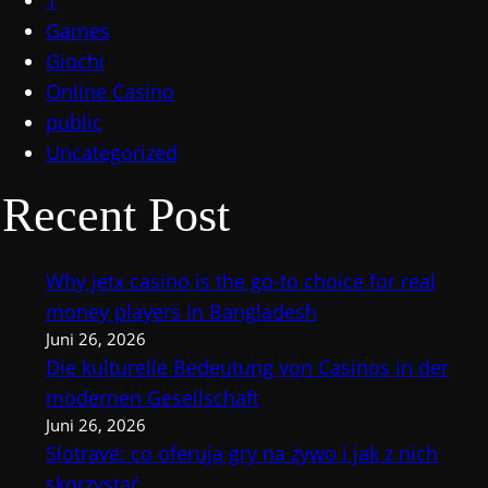
Games
Giochi
Online Casino
public
Uncategorized
Recent Post
Why jetx casino is the go-to choice for real
money players in Bangladesh
Juni 26, 2026
Die kulturelle Bedeutung von Casinos in der
modernen Gesellschaft
Juni 26, 2026
Slotrave: co oferują gry na żywo i jak z nich
skorzystać