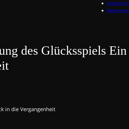
Datensch
Newcomer
ung des Glücksspiels Ein
it
ck in die Vergangenheit