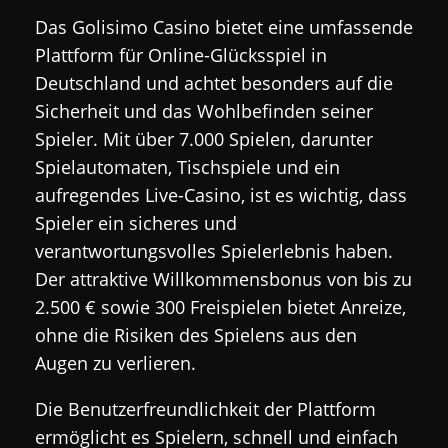
Das Golisimo Casino bietet eine umfassende
Plattform für Online-Glücksspiel in
Deutschland und achtet besonders auf die
Sicherheit und das Wohlbefinden seiner
Spieler. Mit über 7.000 Spielen, darunter
Spielautomaten, Tischspiele und ein
aufregendes Live-Casino, ist es wichtig, dass
Spieler ein sicheres und
verantwortungsvolles Spielerlebnis haben.
Der attraktive Willkommensbonus von bis zu
2.500 € sowie 300 Freispielen bietet Anreize,
ohne die Risiken des Spielens aus den
Augen zu verlieren.
Die Benutzerfreundlichkeit der Plattform
ermöglicht es Spielern, schnell und einfach