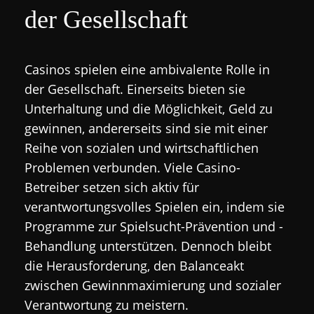
der Gesellschaft
Casinos spielen eine ambivalente Rolle in
der Gesellschaft. Einerseits bieten sie
Unterhaltung und die Möglichkeit, Geld zu
gewinnen, andererseits sind sie mit einer
Reihe von sozialen und wirtschaftlichen
Problemen verbunden. Viele Casino-
Betreiber setzen sich aktiv für
verantwortungsvolles Spielen ein, indem sie
Programme zur Spielsucht-Prävention und -
Behandlung unterstützen. Dennoch bleibt
die Herausforderung, den Balanceakt
zwischen Gewinnmaximierung und sozialer
Verantwortung zu meistern.