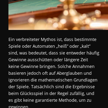
Ein verbreiteter Mythos ist, dass bestimmte
Spiele oder Automaten „heiß“ oder „kalt“
sind, was bedeutet, dass sie entweder häufig
Gewinne ausschütten oder längere Zeit
keine Gewinne bringen. Solche Annahmen
basieren jedoch oft auf Aberglauben und
ignorieren die mathematischen Grundlagen
der Spiele. Tatsächlich sind die Ergebnisse
beim Glücksspiel in der Regel zufällig, und
es gibt keine garantierte Methode, um zu
gewinnen.