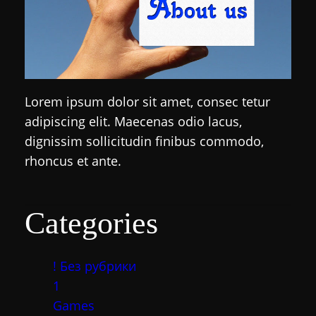
Lorem ipsum dolor sit amet, consec tetur
adipiscing elit. Maecenas odio lacus,
dignissim sollicitudin finibus commodo,
rhoncus et ante.
Categories
! Без рубрики
1
Games