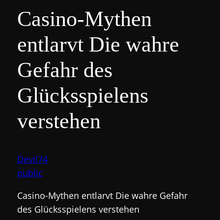
Casino-Mythen
entlarvt Die wahre
Gefahr des
Glücksspielens
verstehen
Devil74
public
Casino-Mythen entlarvt Die wahre Gefahr
des Glücksspielens verstehen