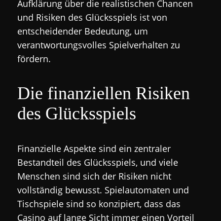
Aufklärung über die realistischen Chancen
und Risiken des Glücksspiels ist von
entscheidender Bedeutung, um
verantwortungsvolles Spielverhalten zu
fördern.
Die finanziellen Risiken
des Glücksspiels
Finanzielle Aspekte sind ein zentraler
Bestandteil des Glücksspiels, und viele
Menschen sind sich der Risiken nicht
vollständig bewusst. Spielautomaten und
Tischspiele sind so konzipiert, dass das
Casino auf lange Sicht immer einen Vorteil