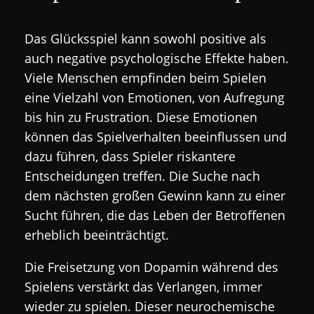
Das Glücksspiel kann sowohl positive als
auch negative psychologische Effekte haben.
Viele Menschen empfinden beim Spielen
eine Vielzahl von Emotionen, von Aufregung
bis hin zu Frustration. Diese Emotionen
können das Spielverhalten beeinflussen und
dazu führen, dass Spieler riskantere
Entscheidungen treffen. Die Suche nach
dem nächsten großen Gewinn kann zu einer
Sucht führen, die das Leben der Betroffenen
erheblich beeinträchtigt.
Die Freisetzung von Dopamin während des
Spielens verstärkt das Verlangen, immer
wieder zu spielen. Dieser neurochemische