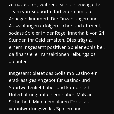
zu navigieren, während sich ein engagiertes
Team von Supportmitarbeitern um alle
Anliegen kümmert. Die Einzahlungen und
Auszahlungen erfolgen sicher und effizient,
sodass Spieler in der Regel innerhalb von 24
Stunden ihr Geld erhalten. Dies trägt zu
einem insgesamt positiven Spielerlebnis bei,
da finanzielle Transaktionen reibungslos
ablaufen.
Insgesamt bietet das Golisimo Casino ein
erstklassiges Angebot für Casino- und
Sportwettenliebhaber und kombiniert
Unterhaltung mit einem hohen Maß an
Sicherheit. Mit einem klaren Fokus auf
verantwortungsvolles Spielen und