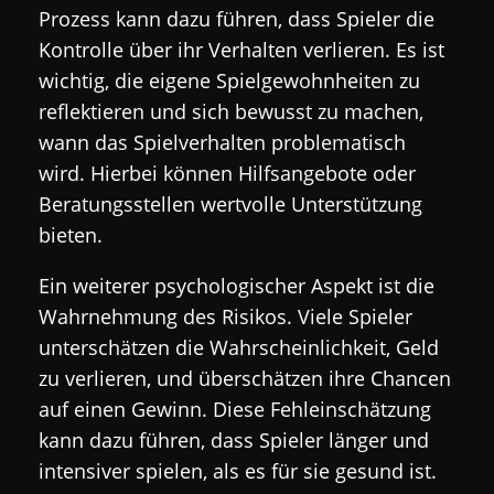
Prozess kann dazu führen, dass Spieler die
Kontrolle über ihr Verhalten verlieren. Es ist
wichtig, die eigene Spielgewohnheiten zu
reflektieren und sich bewusst zu machen,
wann das Spielverhalten problematisch
wird. Hierbei können Hilfsangebote oder
Beratungsstellen wertvolle Unterstützung
bieten.
Ein weiterer psychologischer Aspekt ist die
Wahrnehmung des Risikos. Viele Spieler
unterschätzen die Wahrscheinlichkeit, Geld
zu verlieren, und überschätzen ihre Chancen
auf einen Gewinn. Diese Fehleinschätzung
kann dazu führen, dass Spieler länger und
intensiver spielen, als es für sie gesund ist.