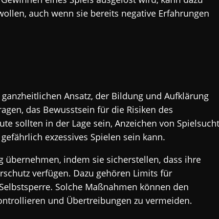
wollen, auch wenn sie bereits negative Erfahrungen
 ganzheitlichen Ansatz, der Bildung und Aufklärung
gen, das Bewusstsein für die Risiken des
ute sollten in der Lage sein, Anzeichen von Spielsuch
gefährlich exzessives Spielen sein kann.
g übernehmen, indem sie sicherstellen, dass ihre
schutz verfügen. Dazu gehören Limits für
r Selbstsperre. Solche Maßnahmen können den
kontrollieren und Übertreibungen zu vermeiden.