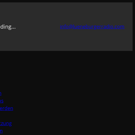
ading…
info@lueneburgerradio.com
m
os
werden
tzung
m