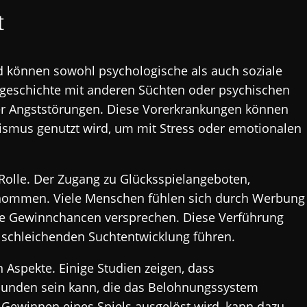
t
d können sowohl psychologische als auch soziale
rgeschichte mit anderen Süchten oder psychischen
er Angststörungen. Diese Vorerkrankungen können
ismus genutzt wird, um mit Stress oder emotionalen
 Rolle. Der Zugang zu Glücksspielangeboten,
genommen. Viele Menschen fühlen sich durch Werbung
che Gewinnchancen versprechen. Diese Verführung
 schleichenden Suchtentwicklung führen.
 Aspekte. Einige Studien zeigen, dass
bunden sein kann, die das Belohnungssystem
 Gewinnen eines Spiels ausgelöst wird, kann dazu