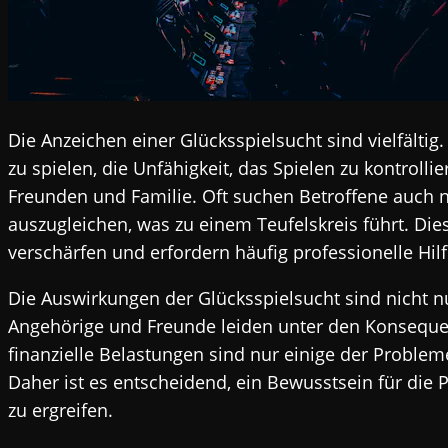
Die Anzeichen einer Glücksspielsucht sind vielfälti
zu spielen, die Unfähigkeit, das Spielen zu kontrolli
Freunden und Familie. Oft suchen Betroffene auch n
auszugleichen, was zu einem Teufelskreis führt. Die
verschärfen und erfordern häufig professionelle Hil
Die Auswirkungen der Glücksspielsucht sind nicht n
Angehörige und Freunde leiden unter den Konsequen
finanzielle Belastungen sind nur einige der Proble
Daher ist es entscheidend, ein Bewusstsein für di
zu ergreifen.