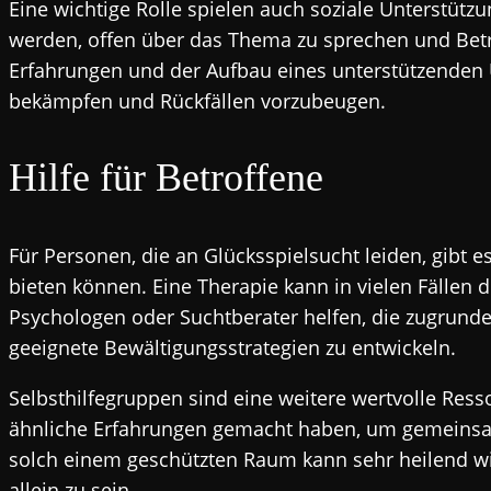
Eine wichtige Rolle spielen auch soziale Unterstütz
werden, offen über das Thema zu sprechen und Betr
Erfahrungen und der Aufbau eines unterstützenden 
bekämpfen und Rückfällen vorzubeugen.
Hilfe für Betroffene
Für Personen, die an Glücksspielsucht leiden, gibt e
bieten können. Eine Therapie kann in vielen Fällen 
Psychologen oder Suchtberater helfen, die zugrunde
geeignete Bewältigungsstrategien zu entwickeln.
Selbsthilfegruppen sind eine weitere wertvolle Resso
ähnliche Erfahrungen gemacht haben, um gemeinsam
solch einem geschützten Raum kann sehr heilend wi
allein zu sein.