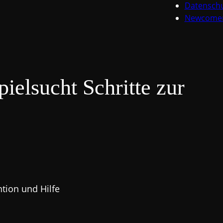
Datensch
Newcomer
ielsucht Schritte zur
ntion und Hilfe