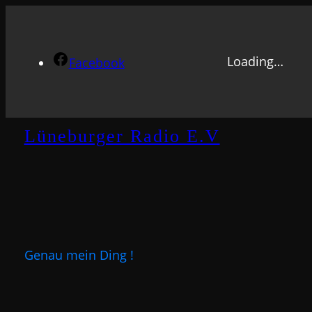
Loading…
Facebook
Lüneburger Radio E.V
Genau mein Ding !