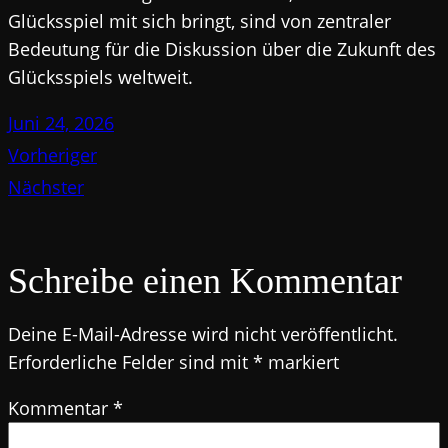
Glücksspiel mit sich bringt, sind von zentraler
Bedeutung für die Diskussion über die Zukunft des
Glücksspiels weltweit.
Juni 24, 2026
Vorheriger
Nächster
Schreibe einen Kommentar
Deine E-Mail-Adresse wird nicht veröffentlicht.
Erforderliche Felder sind mit
*
markiert
Kommentar
*