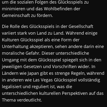
um die sozialen Folgen des Glücksspiels zu
minimieren und das Wohlbefinden der
Gemeinschaft zu fördern.
Die Rolle des Glücksspiels in der Gesellschaft
variiert stark von Land zu Land. Während einige
Kulturen Glücksspiel als eine Form der
Unterhaltung akzeptieren, sehen andere darin eine
moralische Gefahr. Dieser unterschiedliche
Umgang mit dem Glücksspiel spiegelt sich in den
jeweiligen Gesetzen und Vorschriften wider. In
Ländern wie Japan gibt es strenge Regeln, während
in anderen wie Las Vegas Glücksspiel vollständig
legalisiert und reguliert ist, was die
unterschiedlichen kulturellen Perspektiven auf das
Thema verdeutlicht.