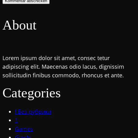
About
Lorem ipsum dolor sit amet, consec tetur
adipiscing elit. Maecenas odio lacus, dignissim
sollicitudin finibus commodo, rhoncus et ante.
Categories
! Без рубрики
1
Games
Giochi