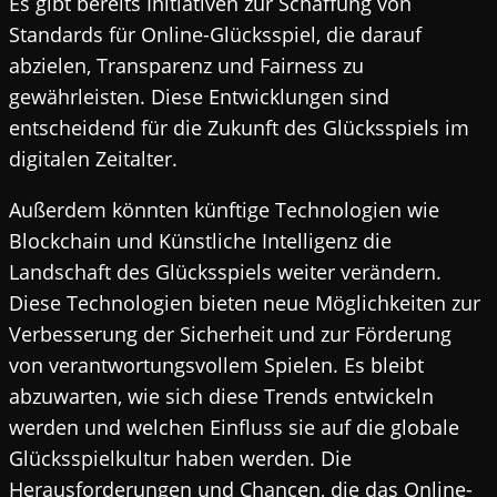
Es gibt bereits Initiativen zur Schaffung von
Standards für Online-Glücksspiel, die darauf
abzielen, Transparenz und Fairness zu
gewährleisten. Diese Entwicklungen sind
entscheidend für die Zukunft des Glücksspiels im
digitalen Zeitalter.
Außerdem könnten künftige Technologien wie
Blockchain und Künstliche Intelligenz die
Landschaft des Glücksspiels weiter verändern.
Diese Technologien bieten neue Möglichkeiten zur
Verbesserung der Sicherheit und zur Förderung
von verantwortungsvollem Spielen. Es bleibt
abzuwarten, wie sich diese Trends entwickeln
werden und welchen Einfluss sie auf die globale
Glücksspielkultur haben werden. Die
Herausforderungen und Chancen, die das Online-