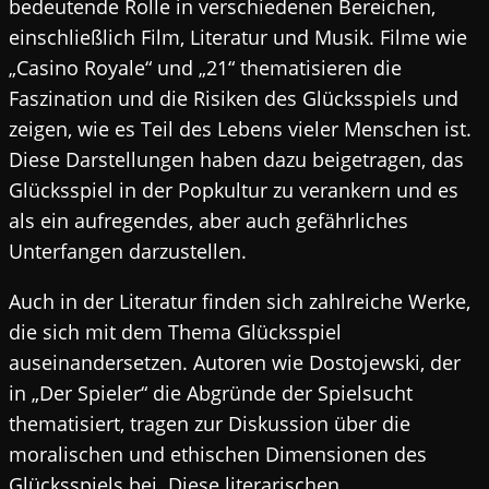
bedeutende Rolle in verschiedenen Bereichen,
einschließlich Film, Literatur und Musik. Filme wie
„Casino Royale“ und „21“ thematisieren die
Faszination und die Risiken des Glücksspiels und
zeigen, wie es Teil des Lebens vieler Menschen ist.
Diese Darstellungen haben dazu beigetragen, das
Glücksspiel in der Popkultur zu verankern und es
als ein aufregendes, aber auch gefährliches
Unterfangen darzustellen.
Auch in der Literatur finden sich zahlreiche Werke,
die sich mit dem Thema Glücksspiel
auseinandersetzen. Autoren wie Dostojewski, der
in „Der Spieler“ die Abgründe der Spielsucht
thematisiert, tragen zur Diskussion über die
moralischen und ethischen Dimensionen des
Glücksspiels bei. Diese literarischen