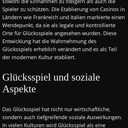
sowohl die Einnahmen zu steigern als auch die
Spieler zu schützen. Die Etablierung von Casinos in
Ländern wie Frankreich und Italien markierte einen
Wendepunkt, da sie als legale und kontrollierte
Orte für Glücksspiele angesehen wurden. Diese
Entwicklung hat die Wahrnehmung des
Glücksspiels erheblich verändert und es als Teil
der modernen Kultur etabliert.
Glücksspiel und soziale
Aspekte
Das Glücksspiel hat nicht nur wirtschaftliche,
sondern auch tiefgreifende soziale Auswirkungen.
In vielen Kulturen wird Glücksspiel als eine