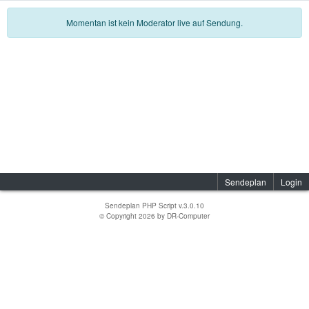
Momentan ist kein Moderator live auf Sendung.
Sendeplan
Login
Sendeplan PHP Script v.3.0.10
© Copyright 2026 by
DR-Computer